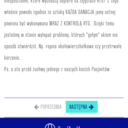
niespodzianek, które wychodzą dopiero na zdjęciach RTG? Z tego
właśnie powodu zgodnie ze sztuką KAŻDA SANACJA jamy ustnej
powinna być wykonywana WRAZ Z KONTROLĄ RTG. Dzięki temu
jesteśmy w stanie wyłapać problemy, których "gołym" okiem nie
sposób stwierdzić. Np. ropnie okołowierzchołkowe czy przetrwałe
korzenie.
Ps. a oto przód żuchwy jednego z naszych kocich Pacjentów
POPRZEDNIA
NASTĘPNA